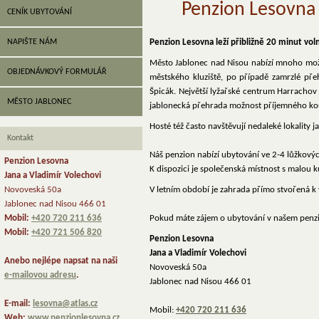
Penzion Lesovna 
CENÍK UBYTOVÁNÍ
NAPIŠTE NÁM
Penzion Lesovna leží přibližně 20 minut vo
Město Jablonec nad Nisou nabízí mnoho možnost
OBJEDNÁVKOVÝ FORMULÁŘ
městského kluziště, po případě zamrzlé pře
Špicák. Největší lyžařské centrum Harrachov 
MĚSTO JABLONEC
jablonecká přehrada možnost příjemného kou
Hosté též často navštěvují nedaleké lokality j
Kontakt
Náš penzion nabízí ubytování ve 2-4 lůžkovýc
Penzion Lesovna
K dispozici je společenská místnost s malou k
Jana a Vladimír Volechovi
Novoveská 50a
V letním období je zahrada přímo stvořená k
Jablonec nad Nisou 466 01
Mobil:
+420 720 211 636
Pokud máte zájem o ubytování v našem penz
Mobil:
+420 721 506 820
Penzion Lesovna
Jana a Vladimír Volechovi
Anebo nejlépe napsat na naši
Novoveská 50a
e-mailovou adresu
.
Jablonec nad Nisou 466 01
E-mail:
lesovna@atlas.cz
Mobil:
+420 720 211 636
Web:
www.penzionlesovna.cz