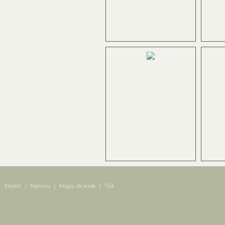
Domů
|
Nahoru
|
Mapa stránek
|
Tisk