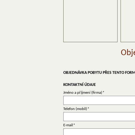
Obj
OBJEDNÁVKA POBYTU PŘES TENTO FORMUL
KONTAKTNÍ ÚDAJE
Jméno a příjmení (firma)
*
Telefon (mobil)
*
E-mail
*