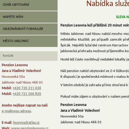
Nabídka služ
CENÍK UBYTOVÁNÍ
NAPIŠTE NÁM
SLEVA N
Penzion Lesovna leží přibližně 20 minut vo
OBJEDNÁVKOVÝ FORMULÁŘ
Město Jablonec nad Nisou nabízí mnoho možnost
městského kluziště, po případě zamrzlé pře
MĚSTO JABLONEC
Špicák. Největší lyžařské centrum Harrachov 
jablonecká přehrada možnost příjemného kou
Kontakt
Hosté též často navštěvují nedaleké lokality j
Penzion Lesovna
Jana a Vladimír Volechovi
Náš penzion nabízí ubytování ve 2-4 lůžkovýc
Novoveská 50a
K dispozici je společenská místnost s malou k
Jablonec nad Nisou 466 01
V letním období je zahrada přímo stvořená k
Mobil:
+420 720 211 636
Mobil:
+420 721 506 820
Pokud máte zájem o ubytování v našem penz
Penzion Lesovna
Anebo nejlépe napsat na naši
Jana a Vladimír Volechovi
e-mailovou adresu
.
Novoveská 50a
Jablonec nad Nisou 466 01
E-mail:
lesovna@atlas.cz
Web:
www.penzionlesovna.cz